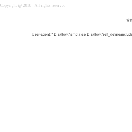
Copyright @ 2018 . All rights reserved.
首
User-agent: * Disallow:/templates/ Disallow:/self_define/incl