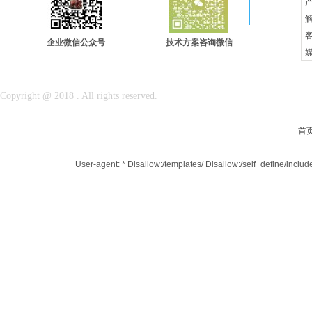
企业微信公众号
技术方案咨询微信
Copyright @ 2018 . All rights reserved.
首
User-agent: * Disallow:/templates/ Disallow:/self_define/incl